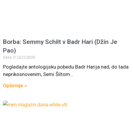
Borba: Semmy Schilt v Badr Hari (Džin Je
Pao)
Sasa
12/11/2020
Pogledajte antologijsku pobedu Badr Harija nad, do tada
neprikosnovenim, Semi Šiltom…
Opširnije »