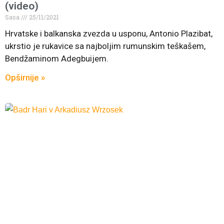
(video)
Sasa
25/11/2021
Hrvatske i balkanska zvezda u usponu, Antonio Plazibat,
ukrstio je rukavice sa najboljim rumunskim teškašem,
Bendžaminom Adegbuijem.
Opširnije »