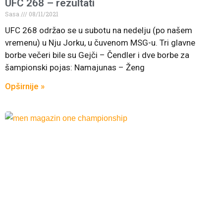
UFC 268 – rezultati
Sasa
08/11/2021
UFC 268 održao se u subotu na nedelju (po našem
vremenu) u Nju Jorku, u čuvenom MSG-u. Tri glavne
borbe večeri bile su Gejči – Čendler i dve borbe za
šampionski pojas: Namajunas – Ženg
Opširnije »