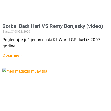
Borba: Badr Hari VS Remy Bonjasky (video)
Sasa
08/12/2020
Pogledajte još jedan epski K1 World GP duel iz 2007.
godine.
Opširnije »