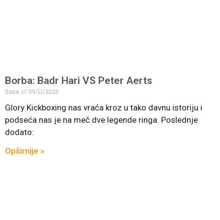
Borba: Badr Hari VS Peter Aerts
Sasa
09/11/2020
Glory Kickboxing nas vraća kroz u tako davnu istoriju i
podseća nas je na meč dve legende ringa. Poslednje
dodato:
Opširnije »