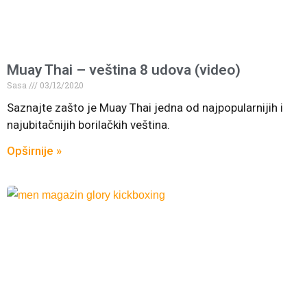
Muay Thai – veština 8 udova (video)
Sasa
03/12/2020
Saznajte zašto je Muay Thai jedna od najpopularnijih i
najubitačnijih borilačkih veština.
Opširnije »